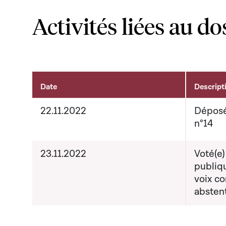
Activités liées au do
Date
Descript
Activités liées au dossier
22.11.2022
Déposé
n°14
23.11.2022
Voté(e)
publiqu
voix co
absten