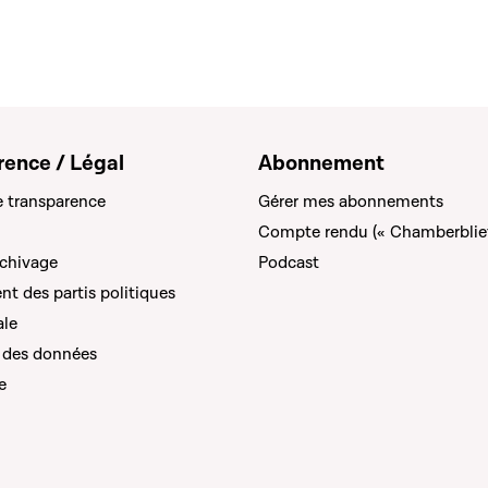
rence / Légal
Abonnement
e transparence
Gérer mes abonnements
Compte rendu (« Chamberblie
rchivage
Podcast
t des partis politiques
ale
 des données
e