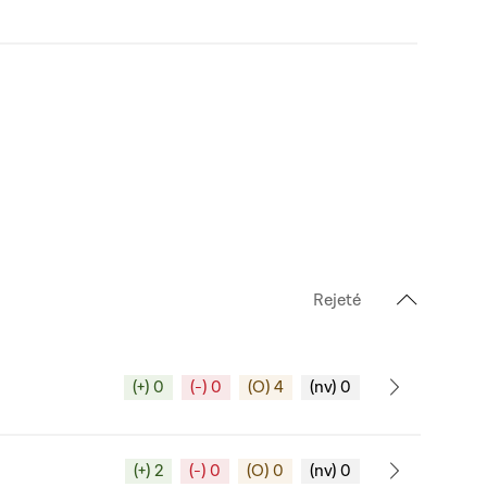
Rejeté
(+) 0
(-) 0
(O) 4
(nv) 0
(+) 2
(-) 0
(O) 0
(nv) 0