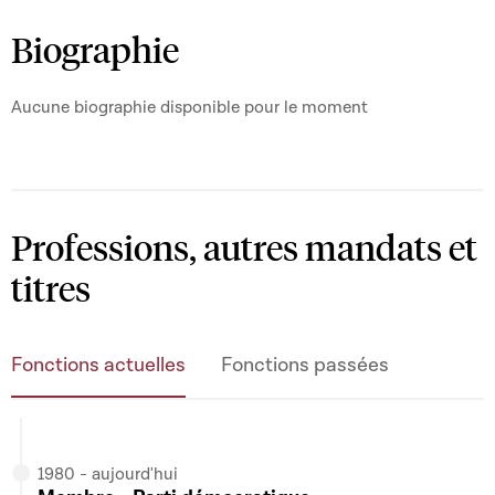
21/11/2023 - aujourd'hui
Biographie
Vice-Président -
Commission de la Justice
Aucune biographie disponible pour le moment
21/11/2023 - aujourd'hui
Membre -
Commission de l'Exécution
budgétaire
21/11/2023 - aujourd'hui
Professions, autres mandats et
Membre -
Commission "Toutes les Commissions
titres
Parlementaires"
Fonctions actuelles
Fonctions passées
1980 - aujourd'hui