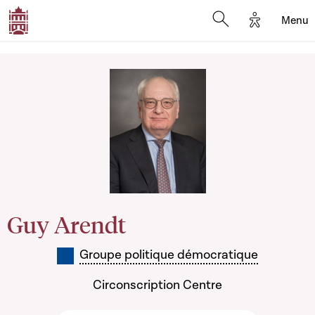
Options d'
Menu
Open search mod
Guy Arendt
Groupe politique démocratique
Circonscription Centre