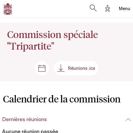
Options d'
Menu
Open search mod
Commission spéciale
"Tripartite"
Réunions .ics
Séances et réunions
Réunions .ics
Calendrier de la commission
Dernières réunions
Aucune réunion passée