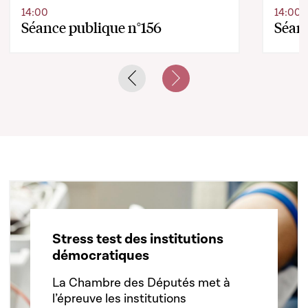
14:00
14:00
Séance publique n°156
Séanc
Previous slide
Next slide
Stress test des institutions
démocratiques
La Chambre des Députés met à
l’épreuve les institutions