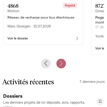
4868
8727
Rejeté
Motion
Dossie
Réseau de recharge pour bus électriques
Projet 
montan
Marc Goergen · 15.07.2026
17 déc
de l’ex
Yuriko 
d’auto
Voir le dossier
Voir le 
Previous slide
Next slide
Activités récentes
7 derniers jours
Dossiers
11
Les derniers projets de loi déposés, avis, rapports,
11