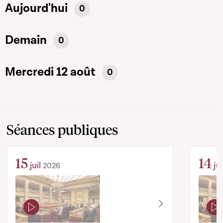
Aujourd'hui
0
Demain
0
Mercredi 12 août
0
Séances publiques
15
14
juil
jui
2026