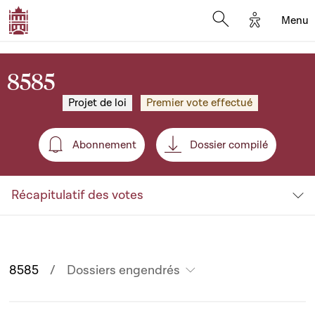
Options d'
Menu
Open search mod
8585
Projet de loi
Premier vote effectué
Abonnement
Dossier compilé
Abonnement
Récapitulatif des votes
8585
Dossiers engendrés