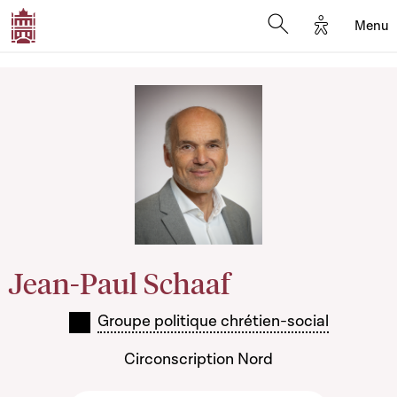
Options d'
Menu
Open search mod
Jean-Paul Schaaf
Groupe politique chrétien-social
Circonscription Nord