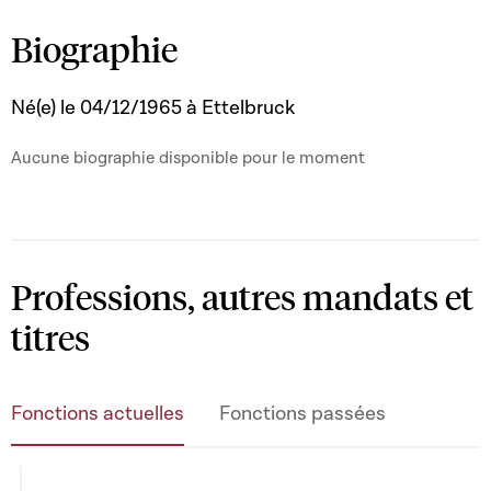
Biographie
10/10/2024 - aujourd'hui
Membre -
Commission des Pétitions
Né(e) le 04/12/1965 à Ettelbruck
11/07/2024 - aujourd'hui
Aucune biographie disponible pour le moment
Membre -
Commission "Toutes les Commissions
Parlementaires"
Professions, autres mandats et
titres
Fonctions actuelles
Fonctions passées