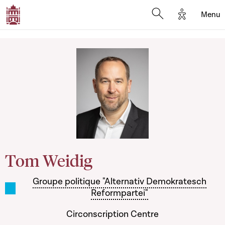
Options d'
Menu
Open search mod
Tom Weidig
Groupe politique "Alternativ Demokratesch
Reformpartei"
Circonscription Centre