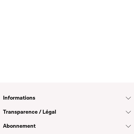
2015 - aujourd'hui
Membre fondateur de l'initiative
Wee2050/Nee2015
2013 - aujourd'hui
Chartered Financial Analyst (CFA)
2011 - aujourd'hui
Employé d'Etat (en retraite temporaire depuis
octobre 2023) - Commissariat Aux Assurances
2001 - aujourd'hui
Informations
Chercheur invité au Trinity College, Université
de Cambridge
Transparence / Légal
2000 - aujourd'hui
Abonnement
Chercheur post-doctoral à l'Université de