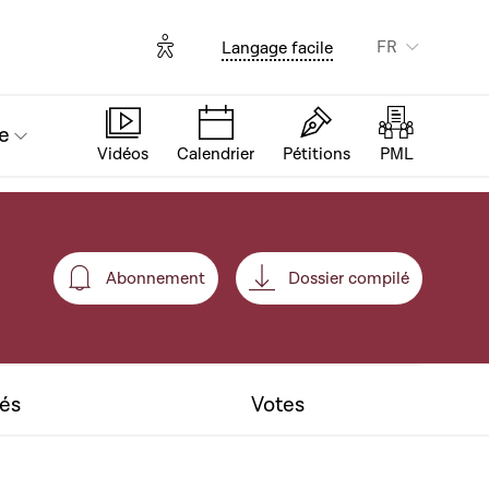
Options d'accessibilité
FR
Langage facile
e
Vidéos
Calendrier
Pétitions
PML
Abonnement
Dossier compilé
Abonnement
tés
Votes