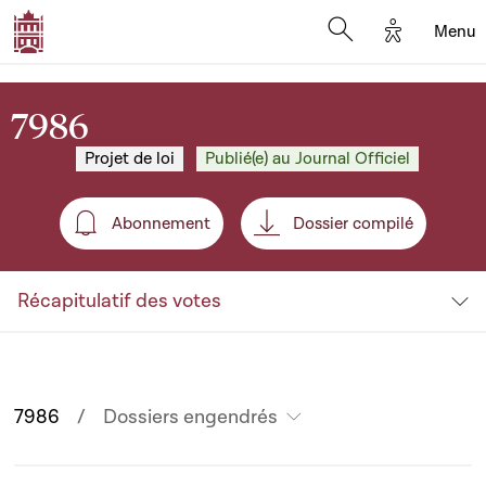
Options d'
Menu
Open search mod
7986
Projet de loi
Publié(e) au Journal Officiel
Abonnement
Dossier compilé
Abonnement
Récapitulatif des votes
7986
Dossiers engendrés