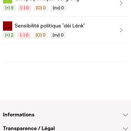
(+) 9
(-) 0
(O) 0
(nv) 0
Sensibilité politique "déi Lénk"
(+) 2
(-) 0
(O) 0
(nv) 0
Informations
Transparence / Légal