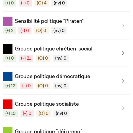
(+) 0
(-) 0
(O) 4
(nv) 0
Sensibilité politique "Piraten"
(+) 2
(-) 0
(O) 0
(nv) 0
Groupe politique chrétien-social
(+) 0
(-) 21
(O) 0
(nv) 0
Groupe politique démocratique
(+) 12
(-) 0
(O) 0
(nv) 0
Groupe politique socialiste
(+) 10
(-) 0
(O) 0
(nv) 0
Groupe politique "déi gréng"