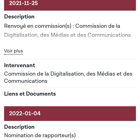
Renvoyé en commission(s) : Commission de la
Digitalisation, des Médias et des Communications
Bouton graphique servant à afficher ou cacher tous les élé
Voir plus
Date prévisionnelle du rapport de commission : 19-
04-2022
Commission de la Digitalisation, des Médias et des
Communications
Nomination de rapporteur(s)