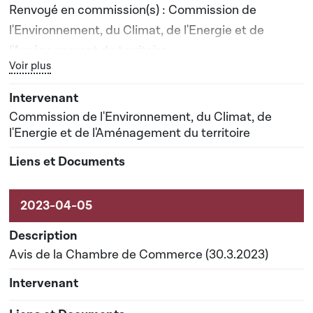
Renvoyé en commission(s) : Commission de
l'Environnement, du Climat, de l'Energie et de
l'Aménagement du territoire
Bouton graphique servant à afficher ou cacher tous les élé
Voir plus
Date prévisionnelle du rapport de commission : 26-
06-2023
Commission de l'Environnement, du Climat, de
l'Energie et de l'Aménagement du territoire
Avis de la Chambre de Commerce (30.3.2023)