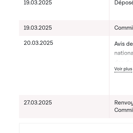
19.03.2025
Dépos
19.03.2025
Commis
20.03.2025
Avis d
nationa
des do
Bout
Voir plus
- Dépê
de la 
pour la
données
27.03.2025
Renvoy
Justice
Commis