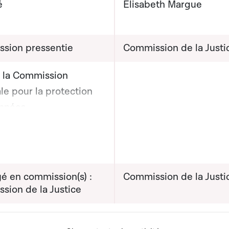
é
Elisabeth Margue
sion pressentie
Commission de la Justi
e la Commission
le pour la protection
nnées
on graphique servant à afficher ou cacher tous les éléments de la
che de la Présidente
Commission nationale
 protection des
 à la Ministre de la
é en commission(s) :
Commission de la Justi
 (17.3.2025)
sion de la Justice