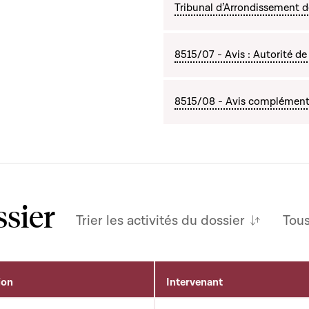
Tribunal d’Arrondissement 
8515/07 - Avis : Autorité de 
8515/08 - Avis complémenta
ssier
Trier les activités du dossier
Tou
ion
Intervenant