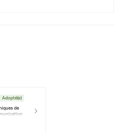
Adopté(e)
hniques de
mmunication