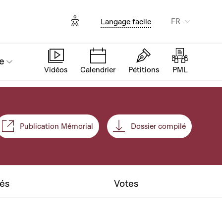
Options d'accessibilité
FR
Langage facile
e
Vidéos
Calendrier
Pétitions
PML
Publication Mémorial
Dossier compilé
nt
tés
Votes