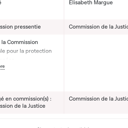
é
Elisabeth Margue
sion pressentie
Commission de la Justi
e la Commission
le pour la protection
nnées
ton graphique servant à afficher ou cacher tous les éléments de l
re
che de la Présidente
Commission nationale
 protection des
 à la Ministre de la
é en commission(s) :
Commission de la Justi
 (17.3.2025)
sion de la Justice