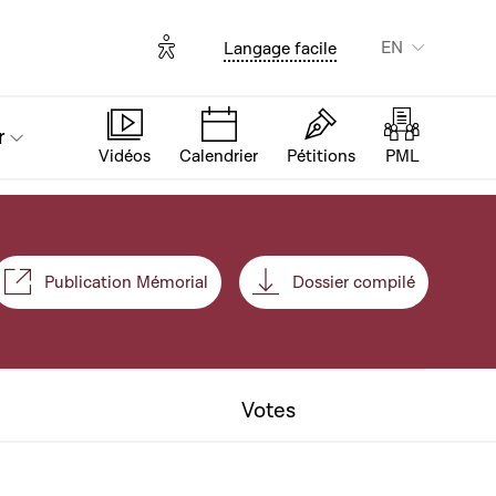
Options d'accessibilité
EN
Langage facile
r
Vidéos
Calendrier
Pétitions
PML
Publication Mémorial
Dossier compilé
nt
Votes