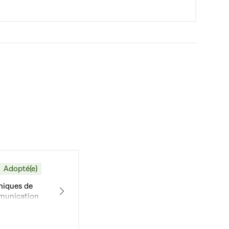
Adopté(e)
hniques de
mmunication