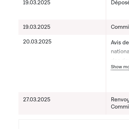
19.03.2025
Dépos
19.03.2025
Commis
20.03.2025
Avis d
nationa
des do
Bou
Show mo
- Dépê
de la 
pour la
données
27.03.2025
Renvoy
Justice
Commis