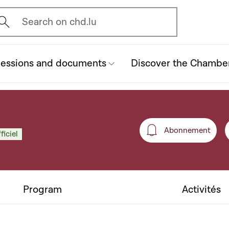
vrir l'écran de recherche
Search on chd.lu
essions and documents
Discover the Chambe
Abonnement
ficiel
Abonneme
Program
Activités