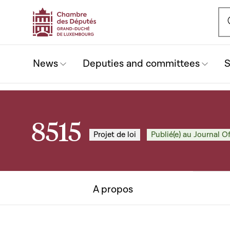
Ou
News
Deputies and committees
S
8515
Projet de loi
Publié(e) au Journal Of
A propos