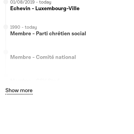
22/01/2024 - today
01/08/2019 - today
Membre - Groupe interparlementaire du
Echevin - Luxembourg-Ville
scoutisme
1990 - today
Membre - Parti chrétien social
Membre - Comité national
Membre - CSV Stad
Bouton graphique servant à afficher ou cacher tous le
Show more
Président - CSV Limpertsberg