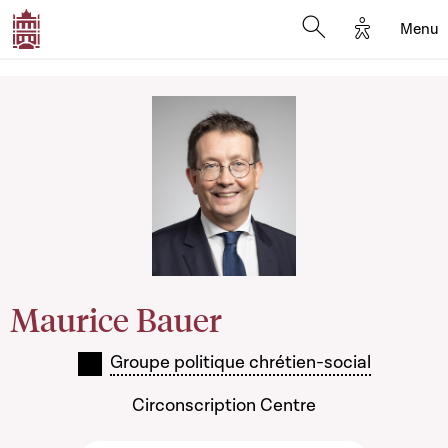
Options d'
Menu
Open search mod
Maurice Bauer
Groupe politique chrétien-social
Circonscription Centre