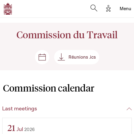
Options d'
Menu
Open search mod
Commission du Travail
Réunions .ics
Sessions and meetings
Réunions .ics
Commission calendar
Last meetings
21
Jul
2026