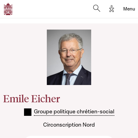
Options d'
Menu
Open search mod
Emile Eicher
Groupe politique chrétien-social
Circonscription Nord