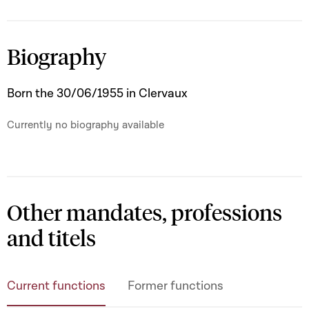
21/11/2023 - today
Membre -
Commission "Toutes les Commissions
Biography
Parlementaires"
Born the 30/06/1955 in Clervaux
11/07/2024 - today
Membre -
Commission des Affaires étrangères
et européennes, de la Coopération, du
Currently no biography available
Commerce extérieur et à la Grande Région
22/01/2024 - today
Membre - Groupe interparlementaire du
Other mandates, professions
scoutisme
and titels
Current functions
Former functions