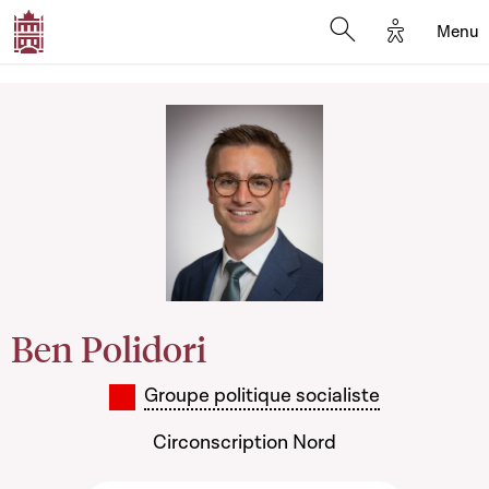
Options d'
Menu
Open search mod
Ben Polidori
Groupe politique socialiste
Circonscription Nord