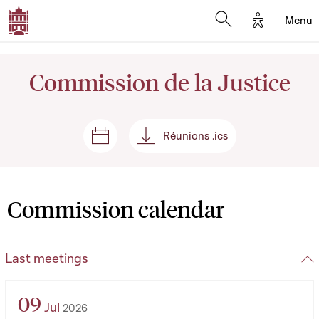
Options d'
Menu
Open search mod
Commission de la Justice
Réunions .ics
Sessions and meetings
Réunions .ics
Commission calendar
Last meetings
09
Jul
2026