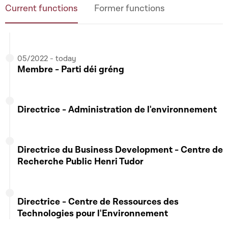
Solidarités, du Vivre ensemble, de l'Accueil, de
Current functions
Former functions
l'Égalité des genres et de la Diversité
- sauf pour
le volet Famille
05/2022 - today
22/01/2024 - today
Membre - Parti déi gréng
Membre - Groupe interparlementaire du
scoutisme
Directrice - Administration de l'environnement
Directrice du Business Development - Centre de
Recherche Public Henri Tudor
Directrice - Centre de Ressources des
Technologies pour l'Environnement