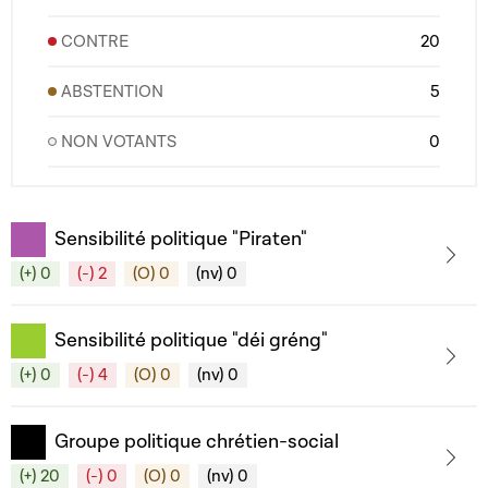
CONTRE
20
ABSTENTION
5
NON VOTANTS
0
Sensibilité politique "Piraten"
(+) 0
(-) 2
(O) 0
(nv) 0
Sensibilité politique "déi gréng"
(+) 0
(-) 4
(O) 0
(nv) 0
Groupe politique chrétien-social
(+) 20
(-) 0
(O) 0
(nv) 0