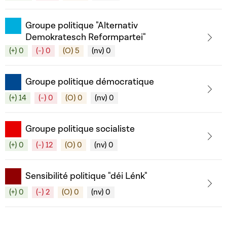
Groupe politique "Alternativ
Demokratesch Reformpartei"
(+) 0
(-) 0
(O) 5
(nv) 0
Groupe politique démocratique
(+) 14
(-) 0
(O) 0
(nv) 0
Groupe politique socialiste
(+) 0
(-) 12
(O) 0
(nv) 0
Sensibilité politique "déi Lénk"
(+) 0
(-) 2
(O) 0
(nv) 0