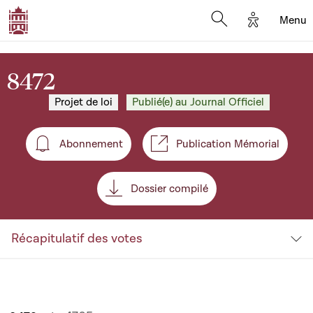
Options d'
Menu
Open search mod
8472
Projet de loi
Publié(e) au Journal Officiel
Abonnement
Publication Mémorial
Abonnement
Dossier compilé
Récapitulatif des votes