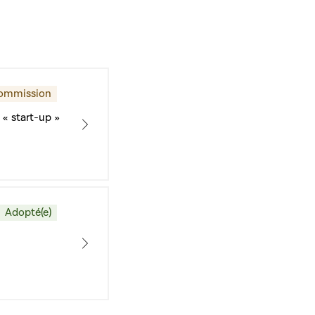
ommission
 « start-up »
solidaire
Adopté(e)