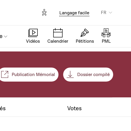
Options d'accessibilité
FR
Langage facile
e
Vidéos
Calendrier
Pétitions
PML
Publication Mémorial
Dossier compilé
nt
tés
Votes