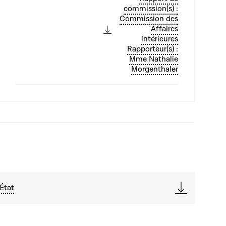
commission(s) :
Commission des
Affaires
intérieures
Rapporteur(s) :
Mme Nathalie
Morgenthaler
'État