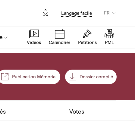
Options d'accessibilité
FR
Langage facile
e
Vidéos
Calendrier
Pétitions
PML
Publication Mémorial
Dossier compilé
nt
tés
Votes