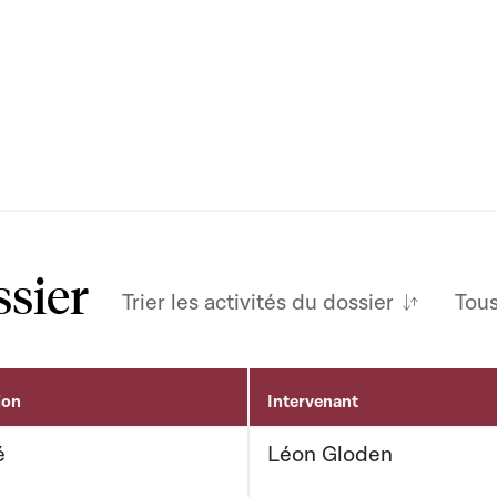
ssier
Trier les activités du dossier
Tou
ion
Intervenant
é
Léon Gloden