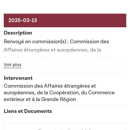
Renvoyé en commission(s) : Commission des
Affaires étrangères et européennes, de la
Coopération, du Commerce extérieur et à la Grande
Bouton graphique servant à afficher ou cacher tous les élé
Voir plus
Région
Commission des Affaires étrangères et
européennes, de la Coopération, du Commerce
extérieur et à la Grande Région