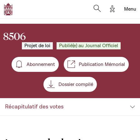
Options d'a
Menu
Open search moda
8506
Projet de loi
Publié(e) au Journal Officiel
Abonnement
Publication Mémorial
Abonnement
Dossier compilé
Récapitulatif des votes