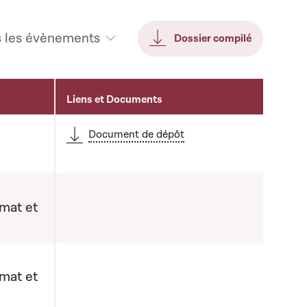
s les évènements
Dossier compilé
Liens et Documents
Document de dépôt
imat et
imat et