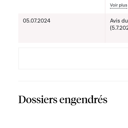
Bout
Voir plus
de la B
05.07.2024
Avis du
Date pr
(5.7.20
de com
Dossiers engendrés