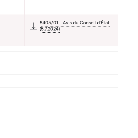
 liste qui précède
8405/01 - Avis du Conseil d'État
(5.7.2024)