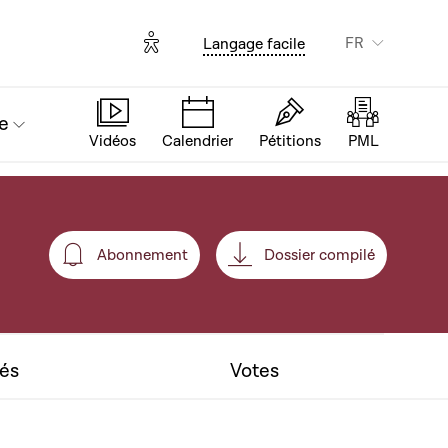
Options d'accessibilité
FR
Langage facile
e
Vidéos
Calendrier
Pétitions
PML
Abonnement
Dossier compilé
Abonnement
tés
Votes