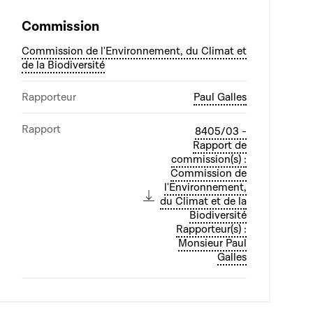
Commission
Commission de l'Environnement, du Climat et
de la Biodiversité
Rapporteur
Paul Galles
Rapport
8405/03 -
Rapport de
commission(s) :
Commission de
l'Environnement,
du Climat et de la
Biodiversité
Rapporteur(s) :
Monsieur Paul
Galles