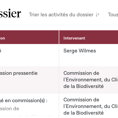
ssier
Trier les activités du dossier
Tou
ion
Intervenant
é
Serge Wilmes
sion pressentie
Commission de
l'Environnement, du Cl
de la Biodiversité
Commission de
é en commission(s) :
l'Environnement, du Cl
sion de
de la Biodiversité
ronnement, du Climat et