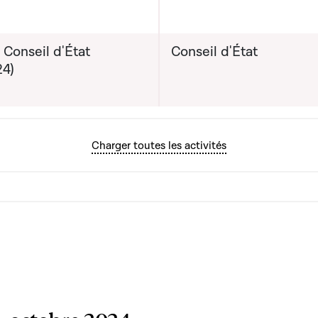
on graphique servant à afficher ou cacher tous les éléments de la
iodiversité
 Conseil d'État
Conseil d'État
évisionnelle du rapport
24)
mission : 16-10-2024
Charger toutes les activités