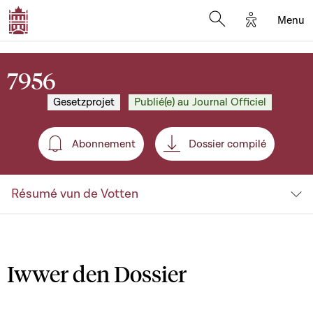
Options d'a
Menu
Open search moda
7956
Gesetzprojet
Publié(e) au Journal Officiel
Abonnement
Dossier compilé
Abonnement
Résumé vun de Votten
Iwwer den Dossier