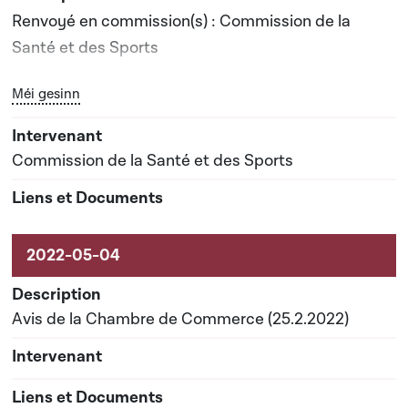
Renvoyé en commission(s) : Commission de la
Santé et des Sports
Bouton graphique servant à afficher ou cacher tous les él
Méi gesinn
Date prévisionnelle du rapport de commission : 04-
07-2023
Commission de la Santé et des Sports
Avis de la Chambre de Commerce (25.2.2022)