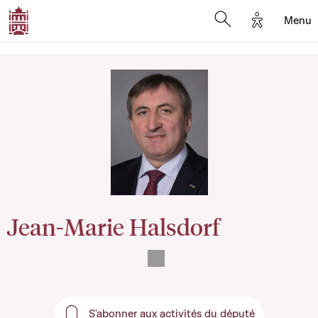
Options d'
Menu
Open search mod
Jean-Marie Halsdorf
S'abonner aux activités du député