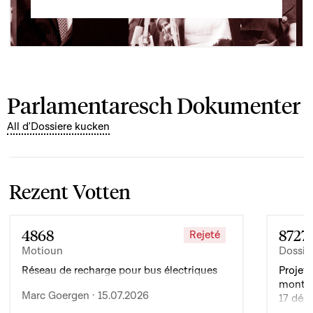
Parlamentaresch Dokumenter
All d'Dossiere kucken
Rezent Votten
4868
8727
Rejeté
Motioun
Dossie
Réseau de recharge pour bus électriques
Projet 
montan
Marc Goergen · 15.07.2026
17 déc
de l’ex