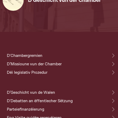
D'Geschicht vun der Chamber
D'Chambergremien
D’Missioune vun der Chamber
Déi legislativ Prozedur
D’Geschicht vun de Walen
D'Debatten an ëffentlecher Sëtzung
Parteiefinanzéierung
Eng Visite guidée reservéieren