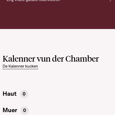
Kalenner vun der Chamber
De Kalenner kucken
Haut
0
Muer
0