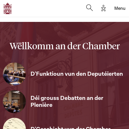
Options d'a
Menu
Open search moda
Wëllkomm an der Chamber
D'Funktioun vun den Deputéierten
Déi grouss Debatten an der
Plenière