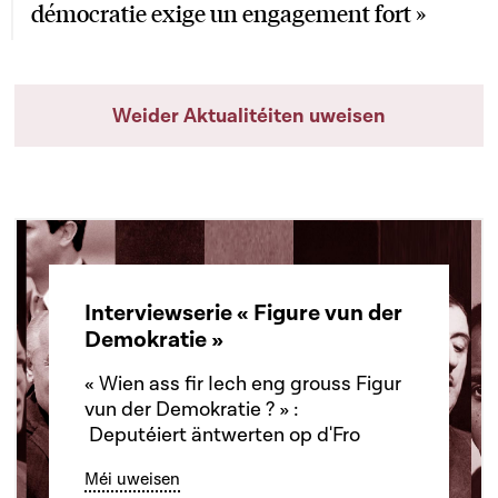
démocratie exige un engagement fort »
Weider Aktualitéiten uweisen
Interviewserie « Figure vun der
Demokratie »
« Wien ass fir Iech eng grouss Figur
vun der Demokratie ? » :
Deputéiert äntwerten op d'Fro
Méi uweisen