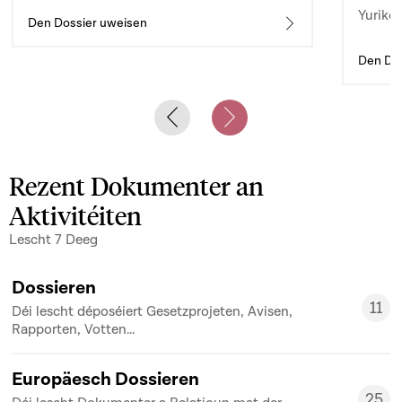
Yuriko 
d’auto
Den Dossier uweisen
Den Dos
Previous slide
Next slide
Rezent Dokumenter an
Aktivitéiten
Lescht 7 Deeg
Dossieren
11
Déi lescht déposéiert Gesetzprojeten, Avisen,
11
Rapporten, Votten...
Europäesch Dossieren
25