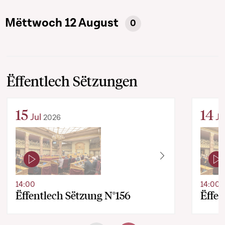
Mëttwoch 12 August
0
Ëffentlech Sëtzungen
15
14
Jul
Ju
2026
14:00
14:00
Ëffentlech Sëtzung N°156
Ëffen