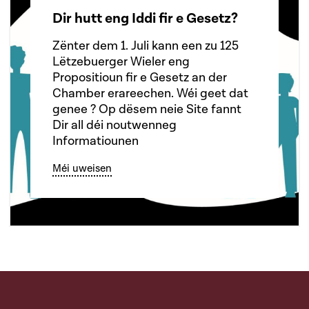
Dir hutt eng Iddi fir e Gesetz?
Zënter dem 1. Juli kann een zu 125
Lëtzebuerger Wieler eng
Propositioun fir e Gesetz an der
Chamber erareechen. Wéi geet dat
genee ? Op dësem neie Site fannt
Dir all déi noutwenneg
Informatiounen
Méi uweisen