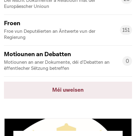
Déi lescht Dokumenter a Relatioun mat der
25
Europäescher Unioun
Froen
151
Froe vun Deputéierten an Äntwerte vun der
151
Regierung
Motiounen an Debatten
0
Motiounen an aner Dokumente, déi d'Debatten an
0
ëffentlecher Sëtzung betreffen
Méi uweisen