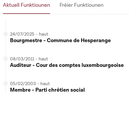
Aktuell Funktiounen
Fréier Funktiounen
21/11/2023 - haut
Membre -
Commission "Toutes les Commissions
Parlementaires"
24/07/2025 - haut
Bourgmestre - Commune de Hesperange
24/10/2023 - haut
Membre -
Groupe de Travail "Conférence des
08/03/2011 - haut
Présidents des Commissions"
Auditeur - Cour des comptes luxembourgeoise
10/10/2024 - haut
05/02/2003 - haut
Membre -
Commission spéciale "Caritas"
Membre - Parti chrétien social
09/06/2026 - haut
Membre -
Commission spéciale "Tripartite"