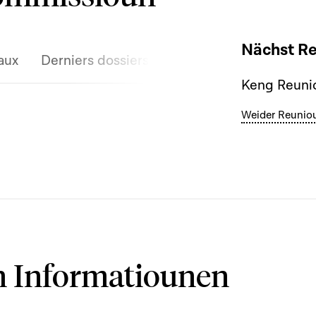
Nächst R
aux
Derniers dossiers discutés
Keng Reunio
Weider Reunio
 Informatiounen