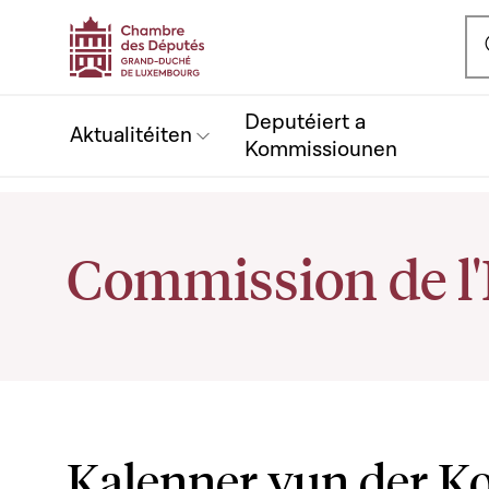
Ou
Deputéiert a
Aktualitéiten
Kommissiounen
Commission de l
Kalenner vun der 