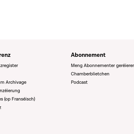
renz
Abonnement
zregister
Meng Abonnementer geréiere
Chamberblietchen
um Archivage
Podcast
anzéierung
s (op Franséisch)
z