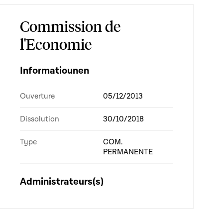
Commission de
l'Economie
Informatiounen
Ouverture
05/12/2013
Dissolution
30/10/2018
Type
COM.
PERMANENTE
Administrateurs(s)