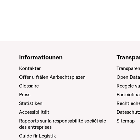
Informatiounen
Transpa
Kontakter
Transparen
Offer u fräien Aarbechtsplazen
Open Data
Glossaire
Reegele v
Press
Parteiefin
Statistiken
Rechtleche
Accessibilitéit
Dateschut
Rapports sur la responsabilité soci(ét)ale
Sitemap
des entreprises
Guide fir Legistik