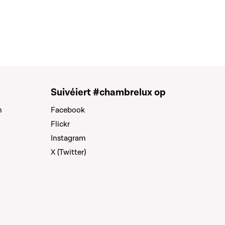
Suivéiert #chambrelux op
n
Facebook
Flickr
Instagram
X (Twitter)