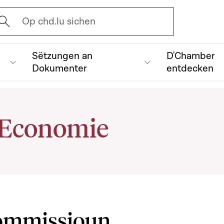
vrir l'écran de recherche
Op chd.lu sichen
Sëtzungen an
D'Chamber
Dokumenter
entdecken
'Economie
Kommissioun