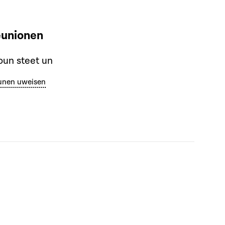
eunionen
un steet un
unen uweisen