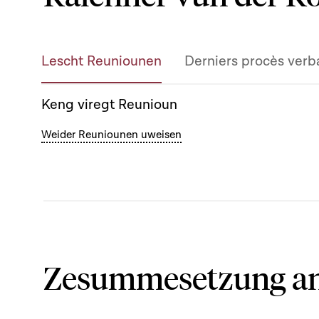
Lescht Reuniounen
Derniers procès verb
Keng viregt Reunioun
Weider Reuniounen uweisen
Zesummesetzung an