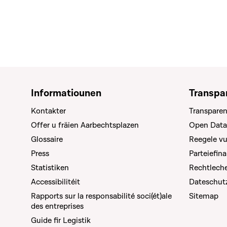
Informatiounen
Transpa
Kontakter
Transparen
Offer u fräien Aarbechtsplazen
Open Data
Glossaire
Reegele v
Press
Parteiefin
Statistiken
Rechtleche
Accessibilitéit
Dateschut
Rapports sur la responsabilité soci(ét)ale
Sitemap
des entreprises
Guide fir Legistik