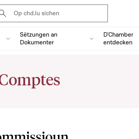
vrir l'écran de recherche
Op chd.lu sichen
Sëtzungen an
D'Chamber
Dokumenter
entdecken
 Comptes
Kommissioun