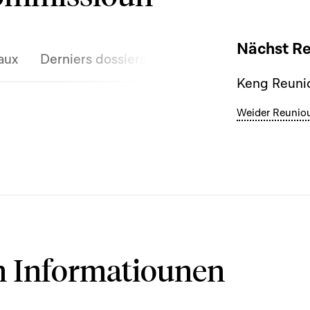
Nächst R
aux
Derniers dossiers discutés
Keng Reunio
Weider Reunio
 Informatiounen