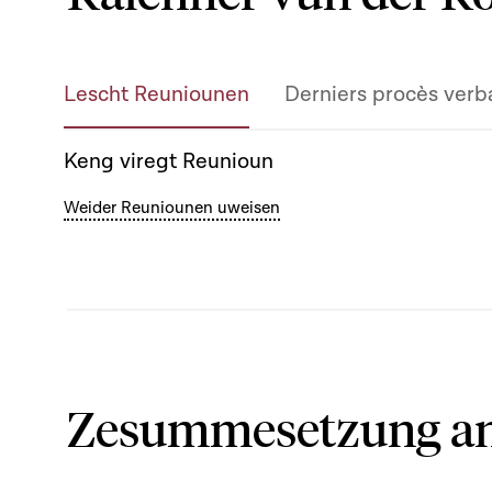
Lescht Reuniounen
Derniers procès verb
Keng viregt Reunioun
Weider Reuniounen uweisen
Zesummesetzung an