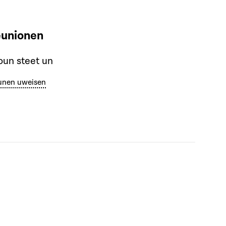
eunionen
un steet un
unen uweisen