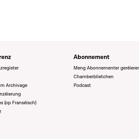
renz
Abonnement
zregister
Meng Abonnementer geréiere
Chamberblietchen
um Archivage
Podcast
anzéierung
s (op Franséisch)
z