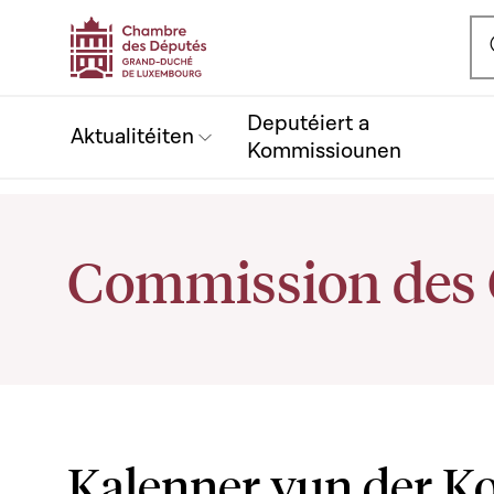
Ou
Deputéiert a
Aktualitéiten
Kommissiounen
Commission des
Kalenner vun der 