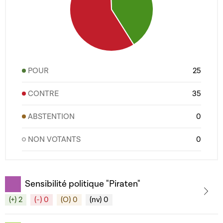
POUR
25
CONTRE
35
ABSTENTION
0
NON VOTANTS
0
Sensibilité politique "Piraten"
(+) 2
(-) 0
(O) 0
(nv) 0