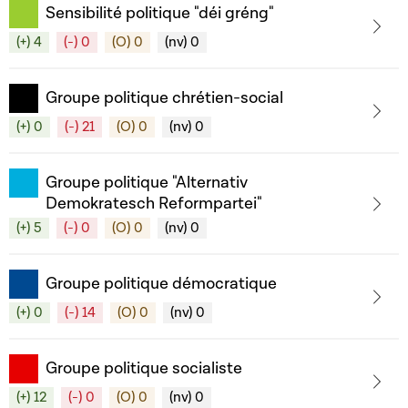
Sensibilité politique "déi gréng"
(+) 4
(-) 0
(O) 0
(nv) 0
Groupe politique chrétien-social
(+) 0
(-) 21
(O) 0
(nv) 0
Groupe politique "Alternativ
Demokratesch Reformpartei"
(+) 5
(-) 0
(O) 0
(nv) 0
Groupe politique démocratique
(+) 0
(-) 14
(O) 0
(nv) 0
Groupe politique socialiste
(+) 12
(-) 0
(O) 0
(nv) 0