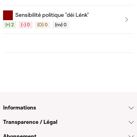
Sensibilité politique "déi Lénk"
(+) 2
(-) 0
(O) 0
(nv) 0
Informations
Transparence / Légal
Abonnement