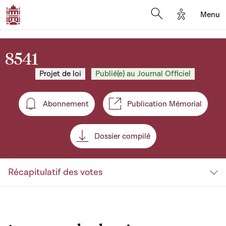
Options d'a
Menu
Open search moda
8541
Projet de loi
Publié(e) au Journal Officiel
Abonnement
Publication Mémorial
Abonnement
Dossier compilé
Récapitulatif des votes