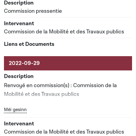
Commission pressentie
Commission de la Mobilité et des Travaux publics
Renvoyé en commission(s) : Commission de la
Mobilité et des Travaux publics
Bouton graphique servant à afficher ou cacher tous les él
Méi gesinn
Date prévisionnelle du rapport de commission : 20-
04-2023
Commission de la Mobilité et des Travaux publics