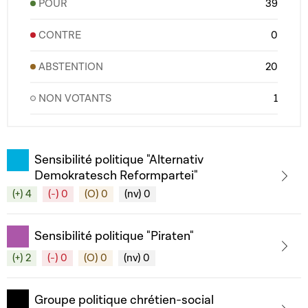
POUR
39
CONTRE
0
ABSTENTION
20
NON VOTANTS
1
Sensibilité politique "Alternativ
Demokratesch Reformpartei"
(+) 4
(-) 0
(O) 0
(nv) 0
Sensibilité politique "Piraten"
(+) 2
(-) 0
(O) 0
(nv) 0
Groupe politique chrétien-social