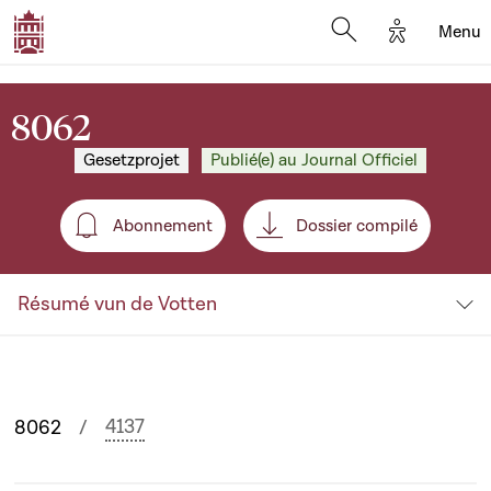
Options d'
Menu
Open search mod
8062
Gesetzprojet
Publié(e) au Journal Officiel
Abonnement
Dossier compilé
Abonnement
Résumé vun de Votten
4137
8062