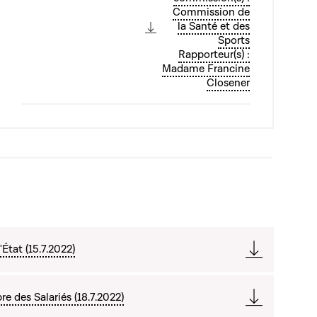
Commission de
la Santé et des
Sports
Rapporteur(s) :
Madame Francine
Closener
État (15.7.2022)
e des Salariés (18.7.2022)