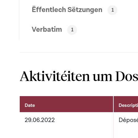
Ëffentlech Sëtzungen
1
Verbatim
1
Aktivitéiten um Dos
Date
Descript
Aktivitéiten um Dossier
29.06.2022
Dépos