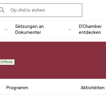
vrir l'écran de recherche
Op chd.lu sichen
Sëtzungen an
D'Chamber
Dokumenter
entdecken
 Officiel
Programm
Aktivitéiten