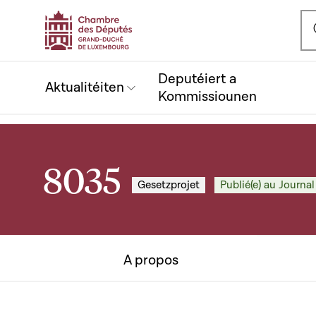
Ou
Deputéiert a
Aktualitéiten
Kommissiounen
8035
Gesetzprojet
Publié(e) au Journal
A propos