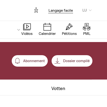
Options d'accessibilité
LU
Langage facile
Vidéos
Calendrier
Pétitions
PML
Abonnement
Dossier compilé
Abonnement
Votten