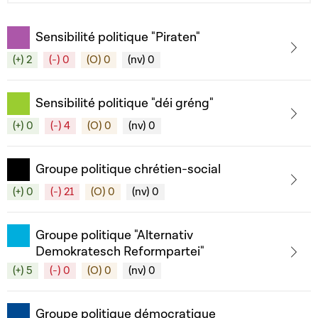
Sensibilité politique "Piraten"
(+) 2
(-) 0
(O) 0
(nv) 0
Sensibilité politique "déi gréng"
(+) 0
(-) 4
(O) 0
(nv) 0
Groupe politique chrétien-social
(+) 0
(-) 21
(O) 0
(nv) 0
Groupe politique "Alternativ
Demokratesch Reformpartei"
(+) 5
(-) 0
(O) 0
(nv) 0
Groupe politique démocratique