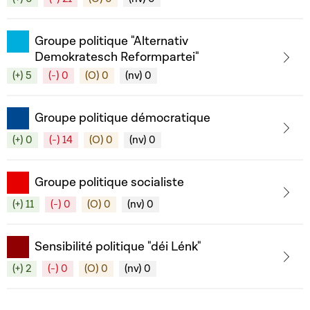
Groupe politique "Alternativ
Demokratesch Reformpartei"
(+) 5
(-) 0
(O) 0
(nv) 0
Groupe politique démocratique
(+) 0
(-) 14
(O) 0
(nv) 0
Groupe politique socialiste
(+) 11
(-) 0
(O) 0
(nv) 0
Sensibilité politique "déi Lénk"
(+) 2
(-) 0
(O) 0
(nv) 0