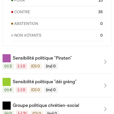
POUR
25
CONTRE
35
ABSTENTION
0
NON VOTANTS
0
Sensibilité politique "Piraten"
(+) 3
(-) 0
(O) 0
(nv) 0
Sensibilité politique "déi gréng"
(+) 4
(-) 0
(O) 0
(nv) 0
Groupe politique chrétien-social
(+) 0
(-) 21
(O) 0
(nv) 0