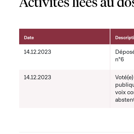
Activités liées au do
Date
Descript
Activités liées au dossier
14.12.2023
Déposé
n°6
14.12.2023
Voté(e)
publiq
voix co
absten