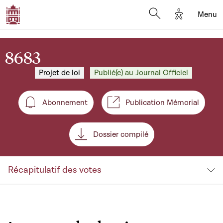
Options d'a
Menu
Open search moda
8683
Projet de loi
Publié(e) au Journal Officiel
Abonnement
Publication Mémorial
Abonnement
Dossier compilé
Récapitulatif des votes