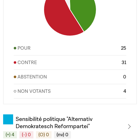
POUR
25
CONTRE
31
ABSTENTION
0
NON VOTANTS
4
Sensibilité politique "Alternativ
Demokratesch Reformpartei"
(+) 4
(-) 0
(O) 0
(nv) 0