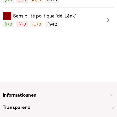
(+) 0
(-) 9
(O) 0
(nv) 0
Sensibilité politique "déi Lénk"
(+) 0
(-) 0
(O) 0
(nv) 2
Informatiounen
Transparenz