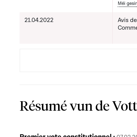
Bou
Méi gesi
consom
21.04.2022
Avis d
Date pr
Commer
de com
Résumé vun de Vot
Premier vote constitutionnel ·