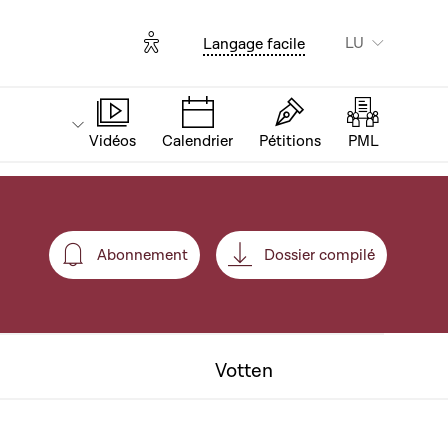
Options d'accessibilité
LU
Langage facile
Vidéos
Calendrier
Pétitions
PML
Abonnement
Dossier compilé
Abonnement
Votten