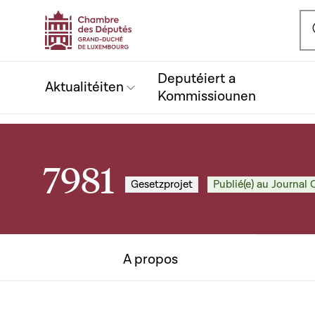
Ou
Deputéiert a
Aktualitéiten
Kommissiounen
7981
Gesetzprojet
Publié(e) au Journal O
A propos