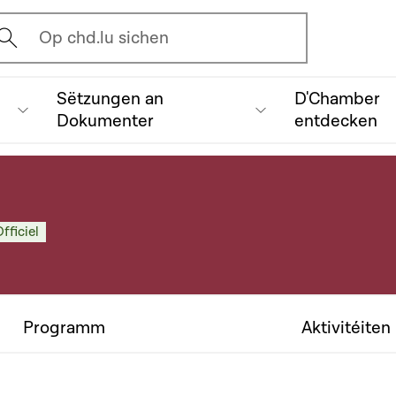
vrir l'écran de recherche
Op chd.lu sichen
Sëtzungen an
D'Chamber
Dokumenter
entdecken
fficiel
Programm
Aktivitéiten