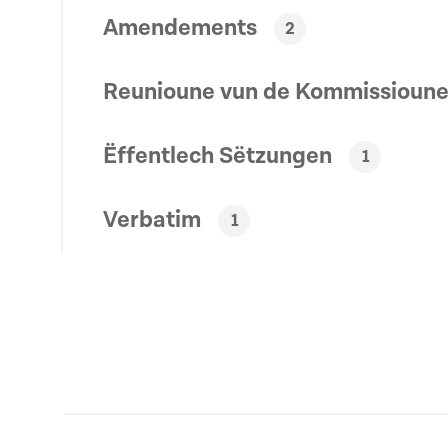
Amendements
2
Reunioune vun de Kommissioun
Ëffentlech Sëtzungen
1
Verbatim
1