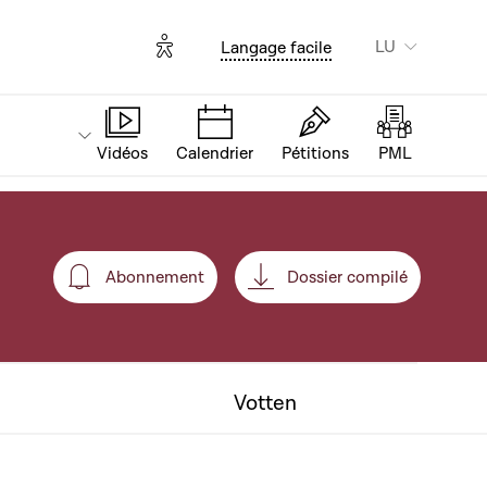
Options d'accessibilité
LU
Langage facile
Vidéos
Calendrier
Pétitions
PML
Abonnement
Dossier compilé
Abonnement
Votten