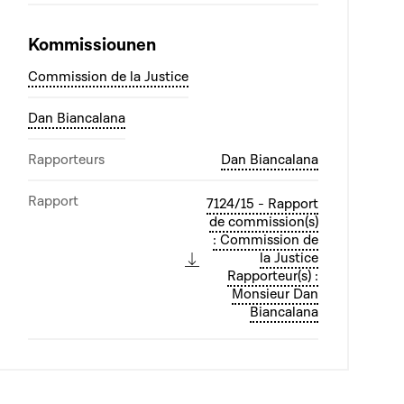
Kommissiounen
Commission de la Justice
Dan Biancalana
Rapporteurs
Dan Biancalana
Rapport
7124/15 - Rapport
de commission(s)
: Commission de
la Justice
Rapporteur(s) :
Monsieur Dan
Biancalana