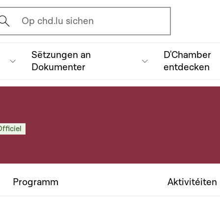
vrir l'écran de recherche
Op chd.lu sichen
Sëtzungen an
D'Chamber
Dokumenter
entdecken
fficiel
Programm
Aktivitéiten