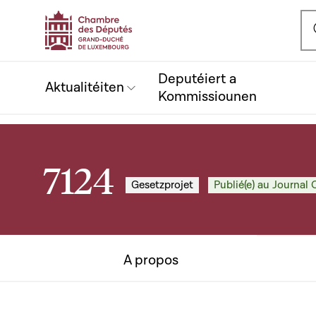
Ou
Deputéiert a
Aktualitéiten
Kommissiounen
7124
Gesetzprojet
Publié(e) au Journal O
A propos