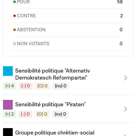
POUR
58
CONTRE
2
ABSTENTION
0
NON VOTANTS
0
Sensibilité politique "Alternativ
Demokratesch Reformpartei"
(+) 4
(-) 0
(O) 0
(nv) 0
Sensibilité politique "Piraten"
(+) 2
(-) 0
(O) 0
(nv) 0
Groupe politique chrétien-social