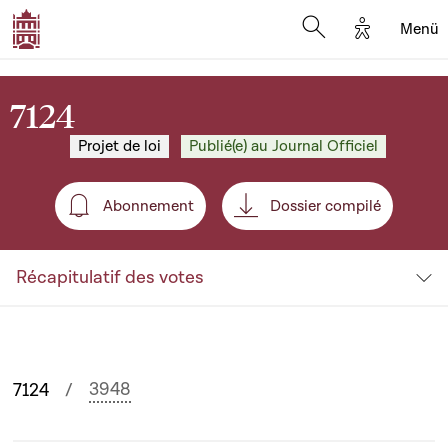
Options d'
Menü
Open search mod
7124
Projet de loi
Publié(e) au Journal Officiel
Abonnement
Dossier compilé
Abonnement
Récapitulatif des votes
3948
7124