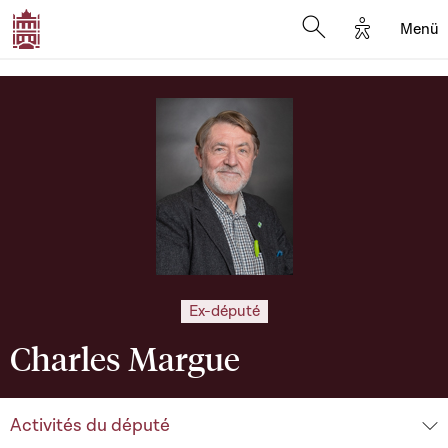
Options d'
Menü
Open search mod
Ex-député
Charles Margue
Activités du député