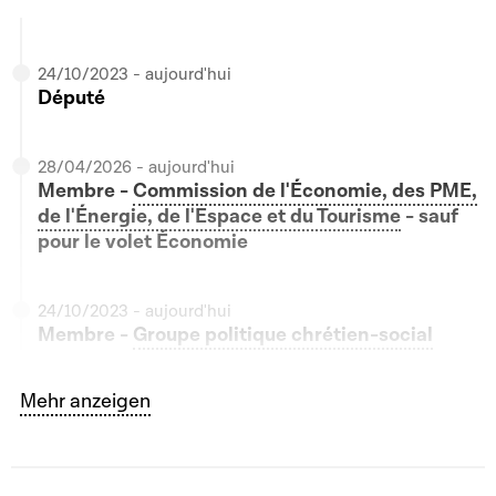
24/10/2023 - aujourd'hui
Député
28/04/2026 - aujourd'hui
Membre -
Commission de l'Économie, des PME,
de l'Énergie, de l'Espace et du Tourisme
- sauf
pour le volet Économie
24/10/2023 - aujourd'hui
Membre -
Groupe politique chrétien-social
Bouton graphique servant à afficher ou cacher tous le
Mehr anzeigen
11/07/2024 - aujourd'hui
Membre -
Commission des Sports