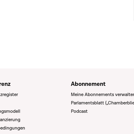
renz
Abonnement
zregister
Meine Abonnements verwalte
Parlamentsblatt („Chamberblie
ungsmodell
Podcast
nanzierung
bedingungen