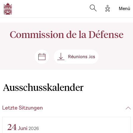
Options d'
Menü
Open search mod
Commission de la Défense
Réunions .ics
Plenar- und Ausschusssitzungen
Réunions .ics
Ausschusskalender
Letzte Sitzungen
24
Juni
2026