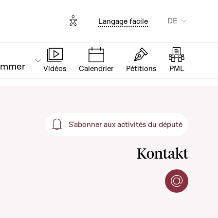
Options d'accessibilité
DE
Langage facile
ammer
Vidéos
Calendrier
Pétitions
PML
S'abonner aux activités du député
S'abonner aux activités
Kontakt
Per E-Mai