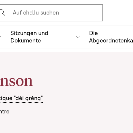
vrir l'écran de recherche
Auf chd.lu suchen
Sitzungen und
Die
Dokumente
Abgeordnetenk
nson
itique "déi gréng"
ntre