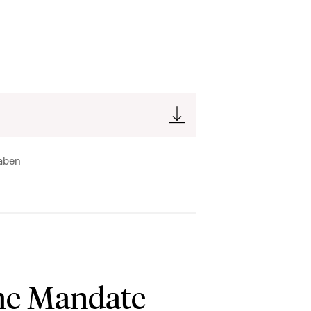
geoise auprès de l'Assemblée
née (APUPM)
geoise auprès de la COSAC
gaben
ons Parlementaires"
s Présidents des Commissions"
he Mandate