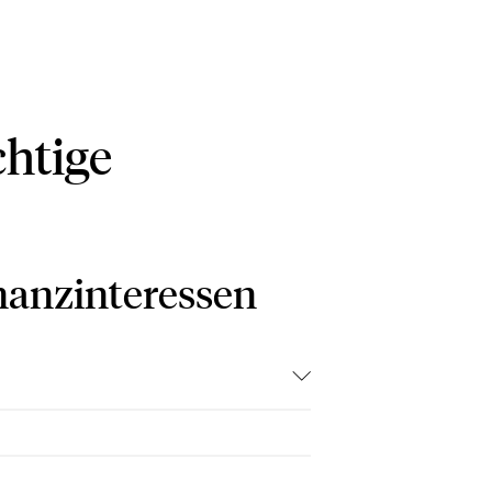
chtige
nanzinteressen
taire
geoise à l'Assemblée
rité et la Coopération en