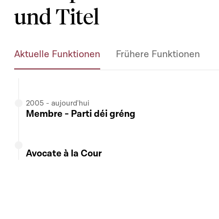
Membre -
Commission des Affaires étrangèr
und Titel
Coopération, du Commerce extérieur et à la
Affaires étrangères, Commerce extérieur e
Aktuelle Funktionen
Frühere Funktionen
15/05/2025 - aujourd'hui
Membre -
Groupe de travail - Statut du dép
09/06/2026 - aujourd'hui
2005 - aujourd'hui
Membre -
Commission spéciale "Tripartite"
Membre - Parti déi gréng
Avocate à la Cour