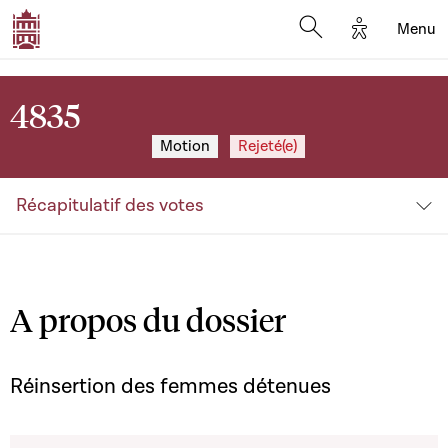
Options d'a
Menu
Open search moda
4835
Motion
Rejeté(e)
Récapitulatif des votes
A propos du dossier
Réinsertion des femmes détenues