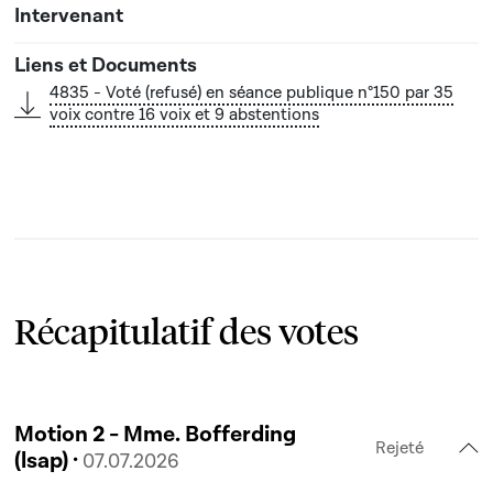
4835 - Voté (refusé) en séance publique n°150 par 35
voix contre 16 voix et 9 abstentions
Récapitulatif des votes
Motion 2 - Mme. Bofferding
Rejeté
(lsap) ·
07.07.2026