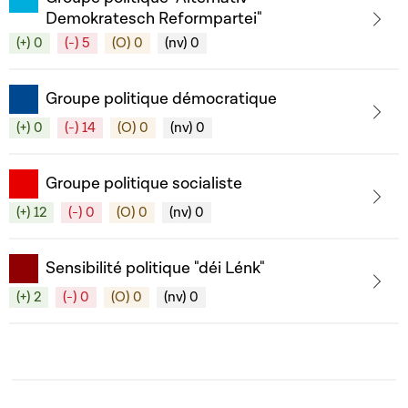
Demokratesch Reformpartei"
(+) 0
(-) 5
(O) 0
(nv) 0
Groupe politique démocratique
(+) 0
(-) 14
(O) 0
(nv) 0
Groupe politique socialiste
(+) 12
(-) 0
(O) 0
(nv) 0
Sensibilité politique "déi Lénk"
(+) 2
(-) 0
(O) 0
(nv) 0