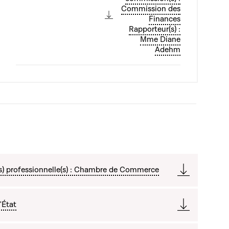
Commission des
Finances
Rapporteur(s) :
Mme Diane
Adehm
s) professionnelle(s) : Chambre de Commerce
'État