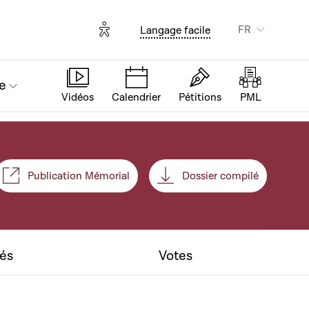
Options d'accessibilité
FR
Langage facile
e
Vidéos
Calendrier
Pétitions
PML
Publication Mémorial
Dossier compilé
nt
tés
Votes